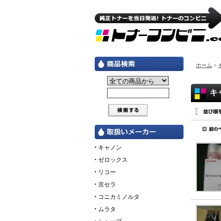
ホーム
>
キ
キャノン
ゼロックス
リコー
京セラ
コニカミノルタ
ムラタ