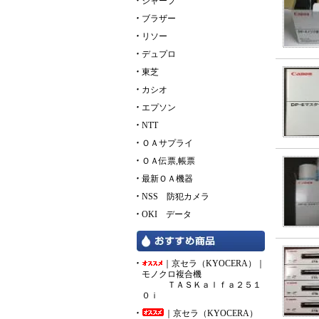
シャープ
ブラザー
リソー
デュプロ
東芝
カシオ
エプソン
NTT
ＯＡサプライ
ＯＡ伝票,帳票
最新ＯＡ機器
NSS 防犯カメラ
OKI データ
｜京セラ（KYOCERA）｜
モノクロ複合機
ＴＡＳＫａｌｆａ２５１
０ｉ
｜京セラ（KYOCERA）