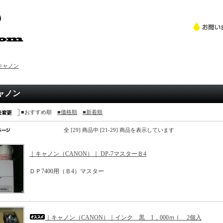
キャノン
ャノン
■おすすめ順
■価格順
■新着順
全 [29] 商品中 [21-29] 商品を表示しています
｜キャノン（CANON）｜ DP-7マスターＢ4
ＤＰ7400用（Ｂ4）マスター
｜キャノン（CANON）｜インク 黒 1，000ｍｌ 2個入