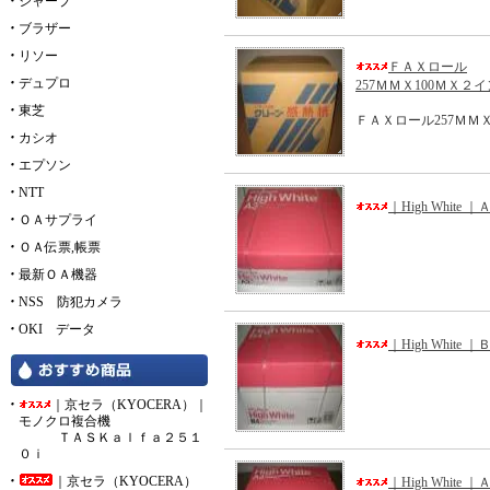
シャープ
ブラザー
リソー
ＦＡＸロール
デュプロ
257ＭＭＸ100ＭＸ２
東芝
ＦＡＸロール257ＭＭ
カシオ
エプソン
NTT
｜High White
ＯＡサプライ
ＯＡ伝票,帳票
最新ＯＡ機器
NSS 防犯カメラ
OKI データ
｜High White
｜京セラ（KYOCERA）｜
モノクロ複合機
ＴＡＳＫａｌｆａ２５１
０ｉ
｜京セラ（KYOCERA）
｜High White