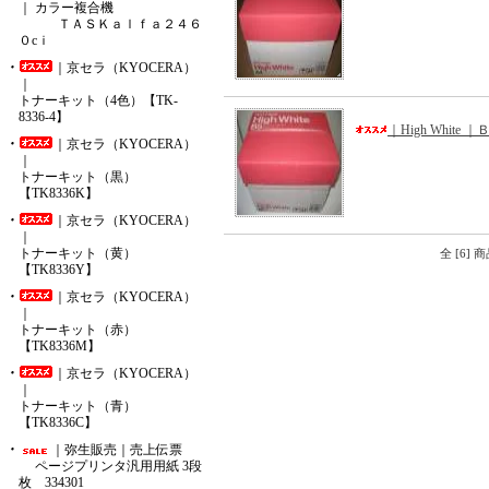
｜ カラー複合機
ＴＡＳＫａｌｆａ２４６
０cｉ
｜京セラ（KYOCERA）
｜
トナーキット（4色）【TK-
8336-4】
｜High Whit
｜京セラ（KYOCERA）
｜
トナーキット（黒）
【TK8336K】
｜京セラ（KYOCERA）
｜
トナーキット（黄）
全 [6]
【TK8336Y】
｜京セラ（KYOCERA）
｜
トナーキット（赤）
【TK8336M】
｜京セラ（KYOCERA）
｜
トナーキット（青）
【TK8336C】
｜弥生販売｜売上伝票
ページプリンタ汎用用紙 3段
枚 334301