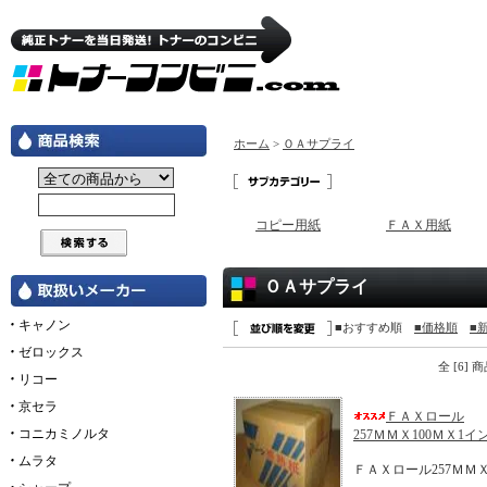
ホーム
>
ＯＡサプライ
コピー用紙
ＦＡＸ用紙
ＯＡサプライ
キャノン
■おすすめ順
■価格順
■
ゼロックス
全 [6]
リコー
京セラ
ＦＡＸロール
コニカミノルタ
257ＭＭＸ100ＭＸ1イ
ムラタ
ＦＡＸロール257ＭＭＸ