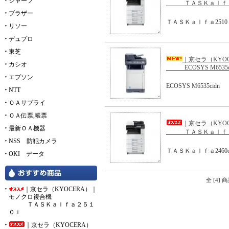
シャープ
ＴＡＳＫａｌｆａ
ブラザー
ＴＡＳＫａｌｆａ2510
リソー
デュプロ
東芝
｜京セラ（KYO
カシオ
ECOSYS M6535c
エプソン
ECOSYS M6535cidn
NTT
ＯＡサプライ
ＯＡ伝票,帳票
｜京セラ（KYO
最新ＯＡ機器
ＴＡＳＫａｌｆａ
NSS 防犯カメラ
ＴＡＳＫａｌｆａ2460c
OKI データ
全 [4]
｜京セラ（KYOCERA）｜
モノクロ複合機
ＴＡＳＫａｌｆａ２５１
０ｉ
｜京セラ（KYOCERA）