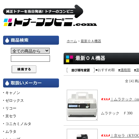
ホーム
>
最新ＯＡ機器
最新ＯＡ機器
■おすすめ順
■価格順
■
全 [4]
キャノン
｜ムラテック（mu
ゼロックス
リコー
ムラテック Ｆ390
京セラ
コニカミノルタ
ムラタ
｜京セラ（KYO