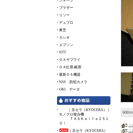
シャープ
ブラザー
リソー
デュプロ
東芝
カシオ
エプソン
NTT
ＯＡサプライ
ＯＡ伝票,帳票
最新ＯＡ機器
NSS 防犯カメラ
OKI データ
｜京セラ（KYOCERA）｜
600
モノクロ複合機
ＴＡＳＫａｌｆａ２５１
０ｉ
こ
こ
｜京セラ（KYOCERA）