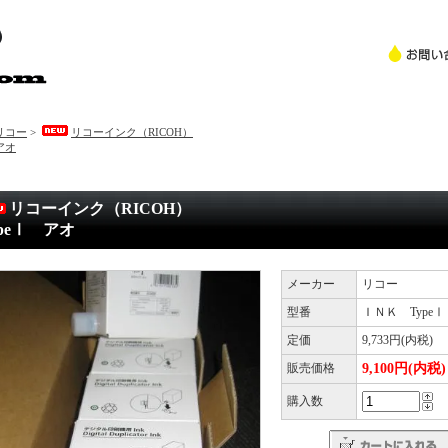
リコー
>
リコーインク（RICOH）
アオ
リコーインク（RICOH）
ypeⅠ アオ
メーカー
リコー
型番
ＩＮＫ Type
定価
9,733円(内税)
販売価格
9,100円(内税)
購入数