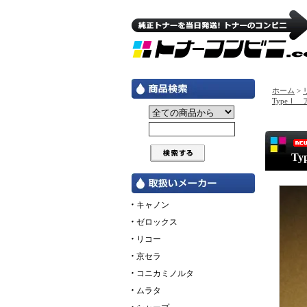
ホーム
>
TypeⅠ 
T
キャノン
ゼロックス
リコー
京セラ
コニカミノルタ
ムラタ