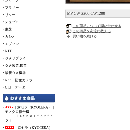
シャープ
ブラザー
MP CW-2200,CW1200
リソー
デュプロ
この商品について問い合わせる
東芝
この商品を友達に教える
買い物を続ける
カシオ
エプソン
NTT
ＯＡサプライ
ＯＡ伝票,帳票
最新ＯＡ機器
NSS 防犯カメラ
OKI データ
｜京セラ（KYOCERA）｜
モノクロ複合機
ＴＡＳＫａｌｆａ２５１
０ｉ
｜京セラ（KYOCERA）