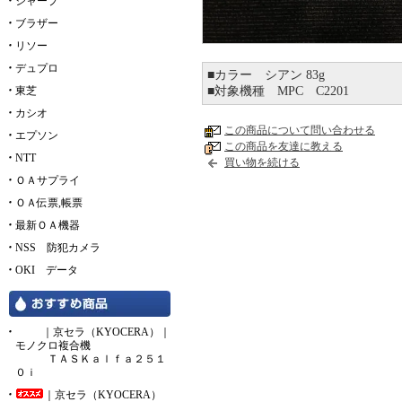
シャープ
ブラザー
リソー
デュプロ
■カラー シアン 83g
東芝
■対象機種 MPC C2201
カシオ
この商品について問い合わせる
エプソン
この商品を友達に教える
NTT
買い物を続ける
ＯＡサプライ
ＯＡ伝票,帳票
最新ＯＡ機器
NSS 防犯カメラ
OKI データ
｜京セラ（KYOCERA）｜
モノクロ複合機
ＴＡＳＫａｌｆａ２５１
０ｉ
｜京セラ（KYOCERA）