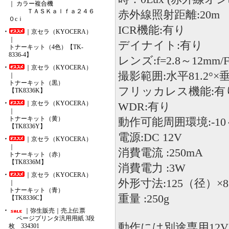
｜ カラー複合機
ＴＡＳＫａｌｆａ２４６
赤外線照射距離:20m
０cｉ
ICR機能:有り
｜京セラ（KYOCERA）
｜
デイナイト:有り
トナーキット（4色）【TK-
8336-4】
レンズ:f=2.8～12mm/F
｜京セラ（KYOCERA）
撮影範囲:水平81.2°×垂直
｜
トナーキット（黒）
フリッカレス機能:有
【TK8336K】
｜京セラ（KYOCERA）
WDR:有り
｜
トナーキット（黄）
動作可能周囲環境:-10
【TK8336Y】
電源:DC 12V
｜京セラ（KYOCERA）
｜
消費電流 :250mA
トナーキット（赤）
【TK8336M】
消費電力 :3W
｜京セラ（KYOCERA）
外形寸法:125（径）×
｜
トナーキット（青）
重量 :250g
【TK8336C】
｜弥生販売｜売上伝票
ページプリンタ汎用用紙 3段
動作には別途専用12V
枚 334301