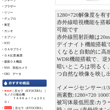
シャープ
ブラザー
リソー
1280×720解像度を
デュプロ
赤外線暗視機能を搭
東芝
可能です
カシオ
赤外線照射距離は20
エプソン
デイナイト機能搭載
NTT
ＯＡサプライ
くなると自動的に高
ＯＡ伝票,帳票
WDR機能搭載で、
最新ＯＡ機器
暗いところは明るく
NSS 防犯カメラ
つ自然な映像を映し
OKI データ
イメージセンサー:1/3" SO
｜京セラ（KYOCERA）｜
画素数:1280×720 1000
モノクロ複合機
ＴＡＳＫａｌｆａ２５１
被写体最低照度:カラー時
０ｉ
｜京セラ（KYOCERA）
時：0Lux (赤外線オン